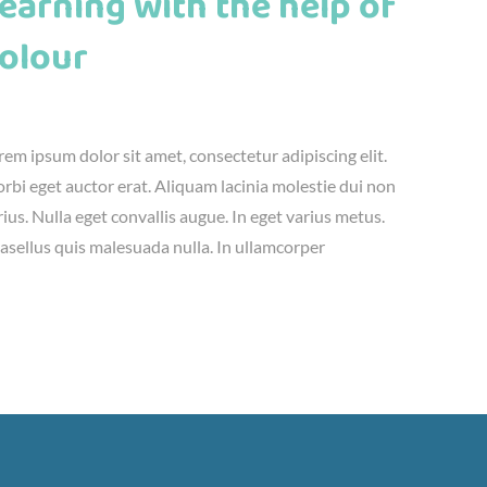
earning with the help of
olour
nius 23rd, 2016
|
Adventure
,
Kids
rem ipsum dolor sit amet, consectetur adipiscing elit.
rbi eget auctor erat. Aliquam lacinia molestie dui non
rius. Nulla eget convallis augue. In eget varius metus.
asellus quis malesuada nulla. In ullamcorper