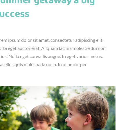
ummer getaway a big
uccess
nius 23rd, 2016
|
Fun
,
Kids
rem ipsum dolor sit amet, consectetur adipiscing elit.
rbi eget auctor erat. Aliquam lacinia molestie dui non
rius. Nulla eget convallis augue. In eget varius metus.
asellus quis malesuada nulla. In ullamcorper