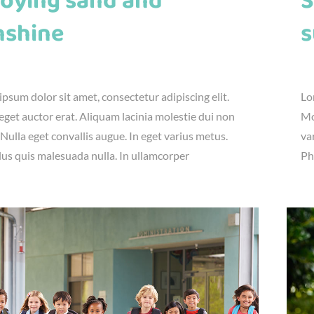
joying sand and
S
nshine
s
23rd, 2016
|
Fun
,
Kids
jú
psum dolor sit amet, consectetur adipiscing elit.
Lo
get auctor erat. Aliquam lacinia molestie dui non
Mo
 Nulla eget convallis augue. In eget varius metus.
va
lus quis malesuada nulla. In ullamcorper
Ph