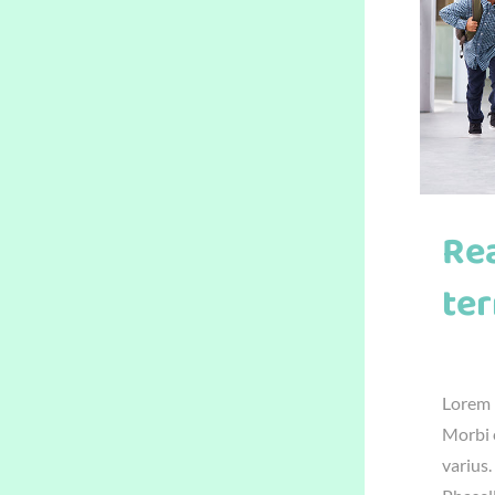
Re
te
június 
Lorem i
Morbi e
varius.