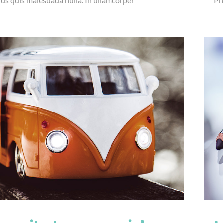
lus quis malesuada nulla. In ullamcorper
Ph