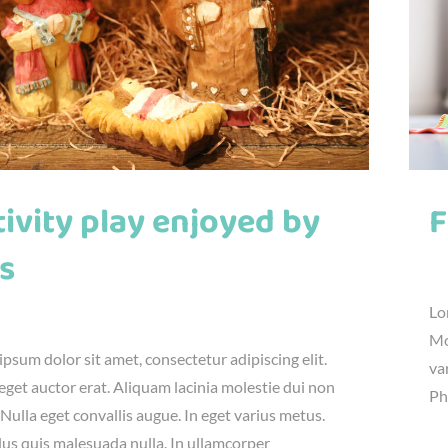
ivity play enjoyed by
F
s
jú
Lo
23rd, 2016
|
Fun
,
Kids
Mo
psum dolor sit amet, consectetur adipiscing elit.
va
get auctor erat. Aliquam lacinia molestie dui non
Ph
 Nulla eget convallis augue. In eget varius metus.
lus quis malesuada nulla. In ullamcorper