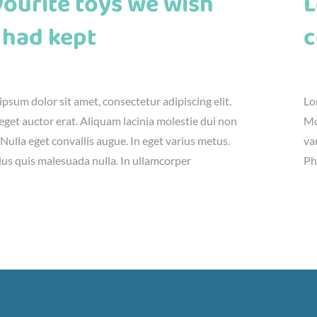
ourite toys we wish
L
 had kept
c
23rd, 2016
|
Adventure
,
Kids
jú
psum dolor sit amet, consectetur adipiscing elit.
Lo
get auctor erat. Aliquam lacinia molestie dui non
Mo
 Nulla eget convallis augue. In eget varius metus.
va
lus quis malesuada nulla. In ullamcorper
Ph