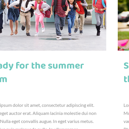
ady for the summer
S
rm
t
23rd, 2016
|
Fun
,
Kids
jú
psum dolor sit amet, consectetur adipiscing elit.
Lo
get auctor erat. Aliquam lacinia molestie dui non
Mo
 Nulla eget convallis augue. In eget varius metus.
va