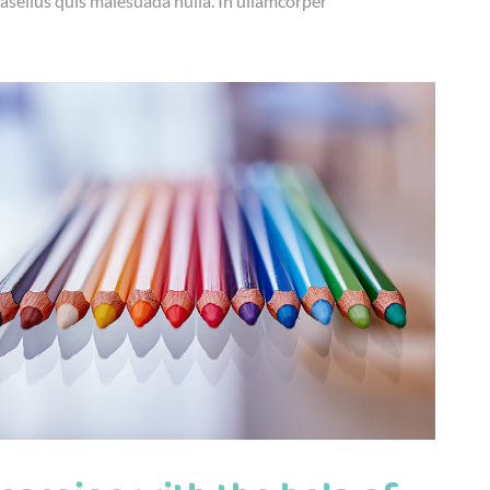
asellus quis malesuada nulla. In ullamcorper