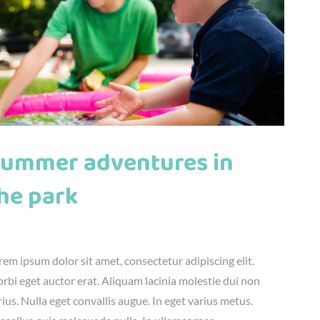
ummer adventures in
he park
nius 23rd, 2016
|
Adventure
,
Fun
rem ipsum dolor sit amet, consectetur adipiscing elit.
rbi eget auctor erat. Aliquam lacinia molestie dui non
rius. Nulla eget convallis augue. In eget varius metus.