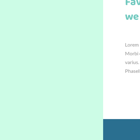
Fav
we
június 
Lorem i
Morbi e
varius.
Phasel