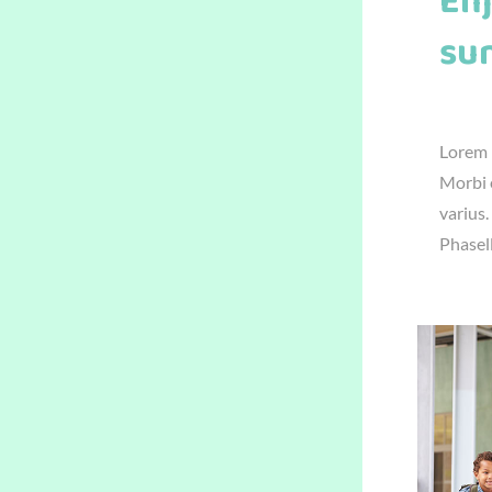
En
su
június 
Lorem i
Morbi e
varius.
Phasel