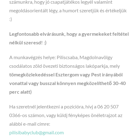
számunkra, hogy jó csapatjátékos legyél valamint
megoldásorientált légy, a humort szeretjük és értékeljük
:)
Legfontosabb elvárásunk, hogy a gyermekeket feltétel
nélkül szeresd! :)
A munkavégzés helye: Piliscsaba, Magdolnavölgy
csodálatos zöld övezeti biztonságos lakóparkja, mely
tömegközlekedéssel Esztergom vagy Pest irányából
vonattal vagy busszal könnyen megközelíthető 30-40
perc alatt)
Ha szeretnél jelentkezni a pozícióra, hívj a 06 20 507
0366-os számon, vagy küldj fényképes önéletrajzot az
alábbi e-mail címre:
pilisibabyclub@gmail.com