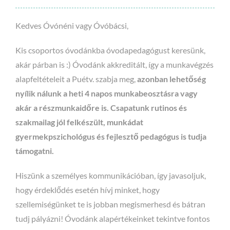
Kedves Óvónéni vagy Óvóbácsi,
Kis csoportos óvodánkba óvodapedagógust keresünk,
akár párban is :) Óvodánk akkreditált, így a munkavégzés
alapfeltételeit a Puétv. szabja meg,
azonban lehetőség
nyílik nálunk a heti 4 napos munkabeosztásra vagy
akár a részmunkaidőre is. Csapatunk rutinos és
szakmailag jól felkészült, munkádat
gyermekpszichológus és fejlesztő pedagógus is tudja
támogatni.
Hiszünk a személyes kommunikációban, így javasoljuk,
hogy érdeklődés esetén hívj minket, hogy
szellemiségünket te is jobban megismerhesd és bátran
tudj pályázni! Óvodánk alapértékeinket tekintve fontos